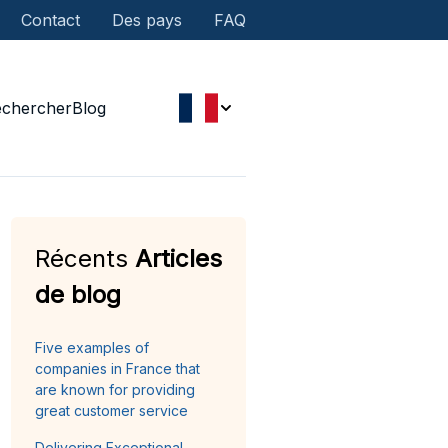
Contact
Des pays
FAQ
echercher
Blog
Récents
Articles
de blog
Five examples of
companies in France that
are known for providing
great customer service
Delivering Exceptional