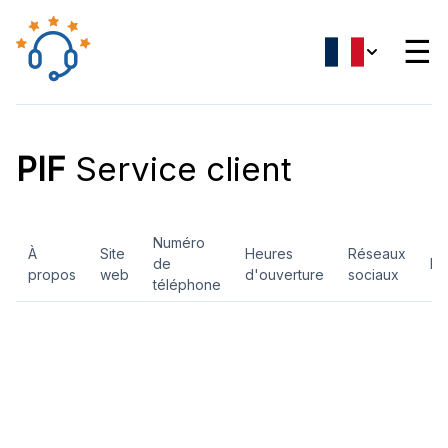
☰
PIF
Service client
Numéro
À
Site
Heures
Réseaux
de
Ev
propos
web
d'ouverture
sociaux
téléphone